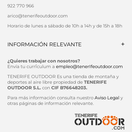
922 770 966
arico@tenerifeoutdoor.com
Horario de lunes a sábado de 10h a 14h y de 15h a 18h
INFORMACIÓN RELEVANTE
Política de envío
¿Quieres trabajar con nosotros?
Política de devoluciones
Envía tu currÍculum a
empleo@tenerIfeoutdoor.com
Aviso Legal
TENERIFE OUTDOOR Es una tienda de montaña y
deportes al aire libre propiedad de
TENERIFE
Política de Privacidad
OUTDOOR S.L.
con
CIF B76648203.
Términos del servicio
Para más información consulta nuestro
Aviso Legal
y
otras páginas de información relevante.