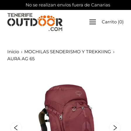
Saltar
No se realizan envíos fuera de Canarias
al
contenido
Carrito
(
0
)
Inicio
›
MOCHILAS SENDERISMO Y TREKKIING
›
AURA AG 65